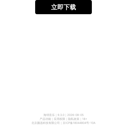
立即下载
海绵音乐
｜
9.3.0
｜
2026-08-05
产品功能
｜
应用权限
｜
隐私政策
｜
18+
北京颜选科技有限公司
｜
京ICP备18044804号-10A