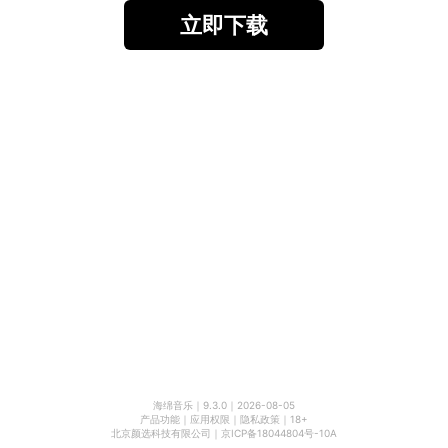
立即下载
海绵音乐
｜
9.3.0
｜
2026-08-05
产品功能
｜
应用权限
｜
隐私政策
｜
18+
北京颜选科技有限公司
｜
京ICP备18044804号-10A